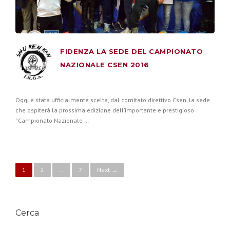
FIDENZA LA SEDE DEL CAMPIONATO
NAZIONALE CSEN 2016
Oggi è stata ufficialmente scelta, dal comitato direttivo Csen, la sede
che ospiterà la prossima edizione dell’importante e prestigioso
”Campionato Nazionale …
Posts navigation
1
2
…
7
Next →
Cerca