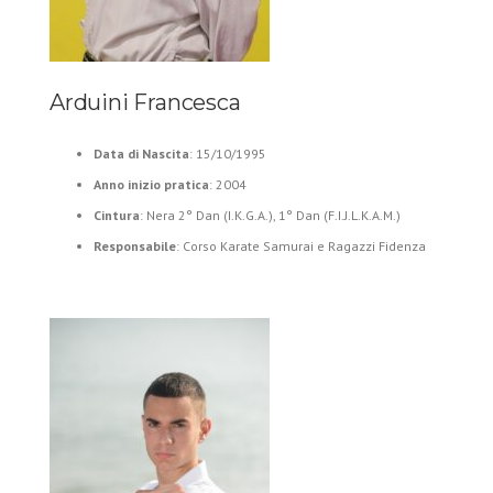
Arduini Francesca
Data di Nascita
: 15/10/1995
Anno inizio pratica
: 2004
Cintura
: Nera 2° Dan (I.K.G.A.), 1° Dan (F.I.J.L.K.A.M.)
Responsabile
: Corso Karate Samurai e Ragazzi Fidenza