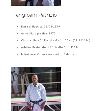
Frangipani Patrizio
Data di Nascita
: 25/04/1959
Anno inizio pratica
: 1973
Cintura
: Nera 5° Dan (I.K.G.A.), 4° Dan (F.I.J.L.K.A.M.)
Arbitro Nazionale
di 1° Livello F.I.J.L.K.A.M.
Istruttore
: Corso Karate Adulti Fidenza