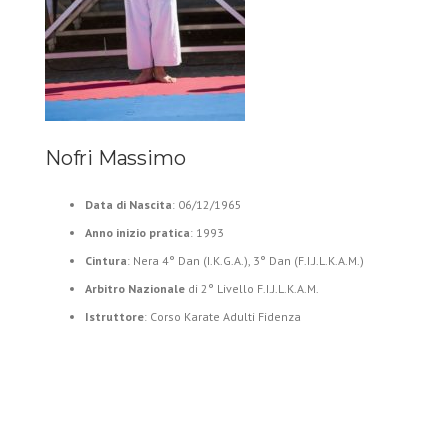
Nofri Massimo
Data di Nascita
: 06/12/1965
Anno inizio pratica
: 1993
Cintura
: Nera 4° Dan (I.K.G.A.), 3° Dan (F.I.J.L.K.A.M.)
Arbitro Nazionale
di 2° Livello F.I.J.L.K.A.M.
Istruttore
: Corso Karate Adulti Fidenza