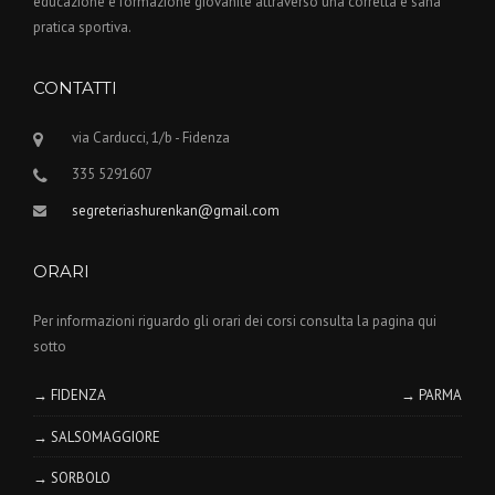
educazione e formazione giovanile attraverso una corretta e sana
pratica sportiva.
CONTATTI
via Carducci, 1/b - Fidenza
335 5291607
segreteriashurenkan@gmail.com
ORARI
Per informazioni riguardo gli orari dei corsi consulta la pagina qui
sotto
→ FIDENZA
→ PARMA
→ SALSOMAGGIORE
→ SORBOLO