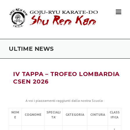
Skip to content
ULTIME NEWS
IV TAPPA – TROFEO LOMBARDIA
CSEN 2026
A voi i piazzamenti raggiunti dalla nostra Scuola :
NOM
SPECIALI
CLASS
COGNOME
CATEGORIA
CINTURA
E
TA’
IFICA
1