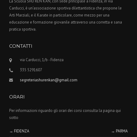
La Scuola SHU REN KAN, con sede principale a Fidenza, in via
Carducci, è un’associazione sportiva dilettantistica che propone le
Arti Marziali, e il Karate in particolare, come mezzo per una
educazione e formazione giovanile attraverso una corretta e sana
pratica sportiva.
CONTATTI
via Carducci, 1/b - Fidenza
335 5291607
segreteriashurenkan@gmail.com
ORARI
Per informazioni riguardo gli orari dei corsi consulta la pagina qui
sotto
→ FIDENZA
→ PARMA