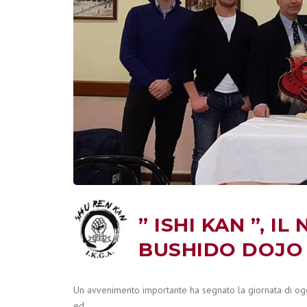
” ISHI KAN ”, 
BUSHIDO DOJO
Un avvenimento importante ha segnato la giornata di oggi
ed …