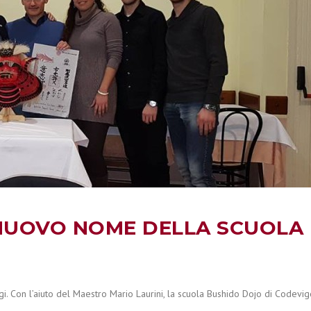
IL NUOVO NOME DELLA SCUOLA
. Con l’aiuto del Maestro Mario Laurini, la scuola Bushido Dojo di Codevig